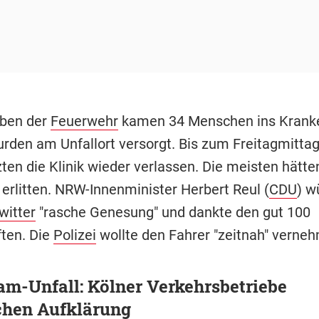
ben der
Feuerwehr
kamen 34 Menschen ins Kranke
rden am Unfallort versorgt. Bis zum Freitagmittag
zten die Klinik wieder verlassen. Die meisten hätte
 erlitten. NRW-Innenminister Herbert Reul (
CDU
) w
witter
"rasche Genesung" und dankte den gut 100
ften. Die
Polizei
wollte den Fahrer "zeitnah" verne
m-Unfall: Kölner Verkehrsbetriebe
chen Aufklärung