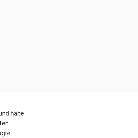
 und habe
ten
agte