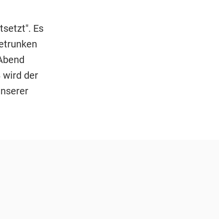
setzt". Es
getrunken
 Abend
 wird der
unserer