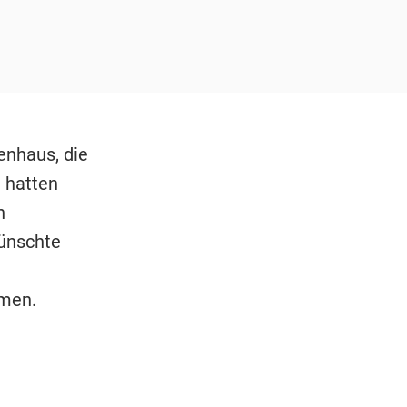
nhaus, die
 hatten
n
ünschte
hmen.