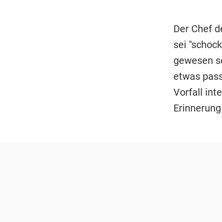
Der Chef de
sei "schock
gewesen se
etwas passi
Vorfall int
Erinnerung 