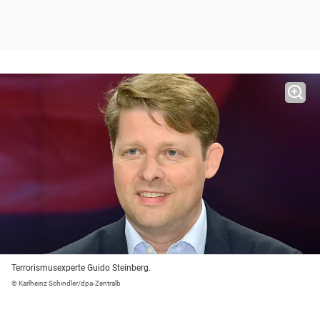
Terrorismusexperte Guido Steinberg.
© Karlheinz Schindler/dpa-Zentralb