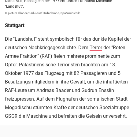
Diana Müll, Passagierin der 1977 entführten Lufthansa-Maschine
"Landshut".
© picture alliance/Karl-Josef Hildenbrand/dpa/Archivbild
Stuttgart
Die "Landshut" steht symbolisch für das dunkle Kapitel der
deutschen Nachkriegsgeschichte. Dem
Terror
der "Roten
Armee Fraktion" (RAF) fielen mehrere prominente zum
Opfer. Palästinensische Terroristen brachten am 13.
Oktober 1977 das Flugzeug mit 82 Passagieren und 5
Besatzungsmitgliedern in ihre Gewalt, um die inhaftierten
RAF-Leute um Andreas Baader und Gudrun Ensslin
freizupressen. Auf dem Flughafen der somalischen Stadt
Mogadischu stürmten Kräfte der deutschen Spezialtruppe
GSG9 die Maschine und befreiten die Geiseln unversehrt.