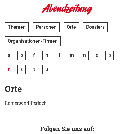
Themen
Personen
Orte
Dossiers
Organisationen/Firmen
a
b
f
h
l
m
n
o
p
r
s
t
u
Orte
Ramersdorf-Perlach
Folgen Sie uns auf: