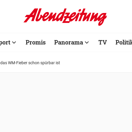
port
Promis
Panorama
TV
Politi
das WM-Fieber schon spürbar ist