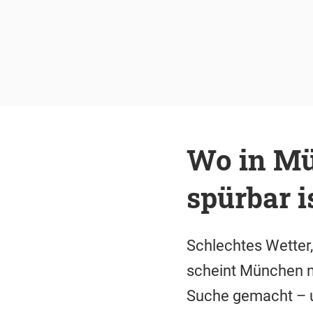
Wo in Mü
spürbar i
Schlechtes Wetter
scheint München no
Suche gemacht – u