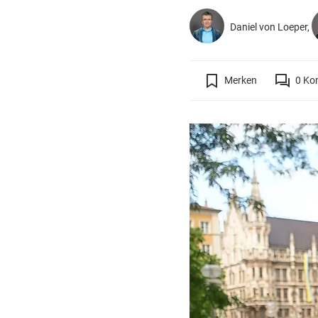
Daniel von Loeper,
Merken
0
Ko