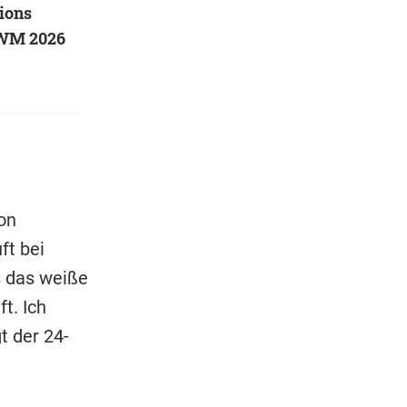
tions
 WM 2026
on
ft bei
s das weiße
t. Ich
t der 24-