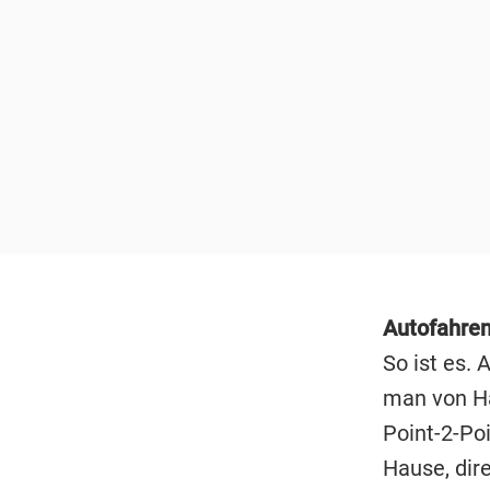
Autofahren
So ist es. 
man von Hau
Point-2-Po
Hause, dir