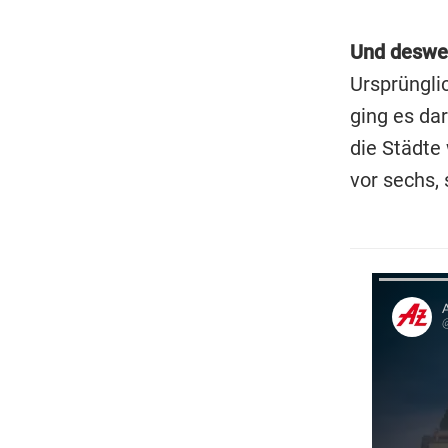
Und desweg
Ursprüngli
ging es da
die Städte
vor sechs,