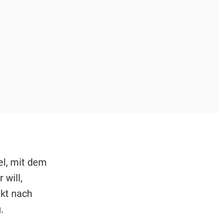
el, mit dem
 will,
ekt nach
.