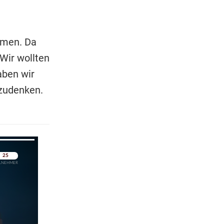
mmen. Da
Wir wollten
aben wir
hzudenken.
pringen