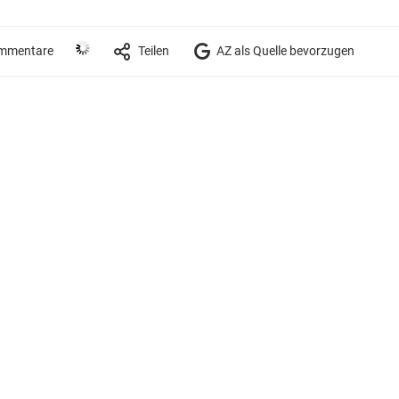
mmentare
Teilen
AZ als Quelle bevorzugen