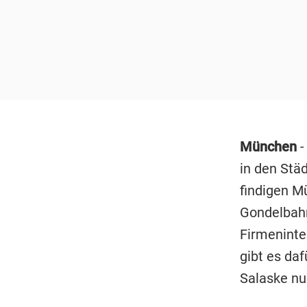
München
-
in den Stä
findigen M
Gondelbahn
Firmeninter
gibt es daf
Salaske nu