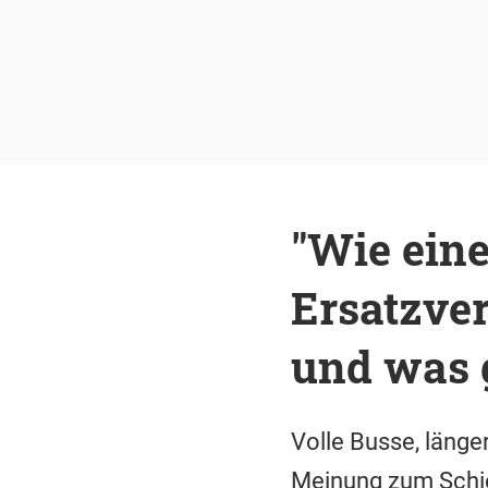
"Wie ein
Ersatzver
und was g
Volle Busse, länge
Meinung zum Schie