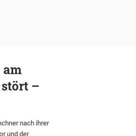
e am
stört –
nchner nach ihrer
or und der