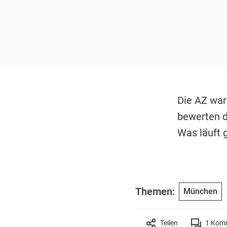
Die AZ war
bewerten d
Was läuft g
Themen:
München
Teilen
1
Komm