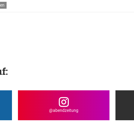
en
f:
@abendzeitung