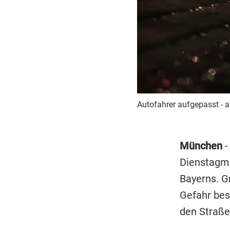
Autofahrer aufgepasst - a
München
-
Dienstagmo
Bayerns. Gr
Gefahr bes
den Straßen