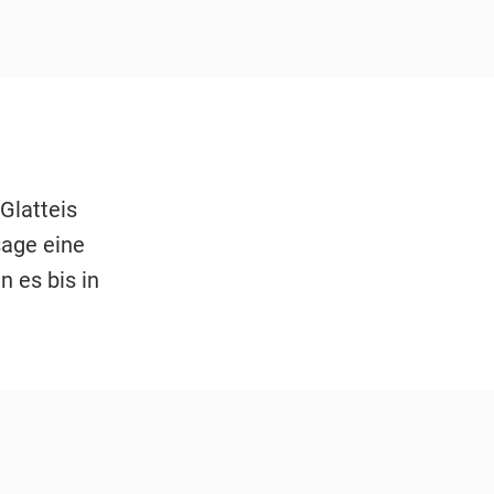
Glatteis
sage eine
n es bis in