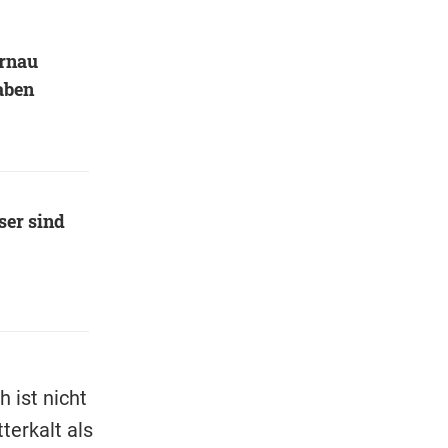
urnau
aben
ser sind
 ist nicht
terkalt als