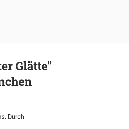
er Glätte"
ünchen
ns. Durch