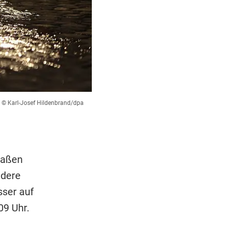
© Karl-Josef Hildenbrand/dpa
raßen
ndere
sser auf
09 Uhr.