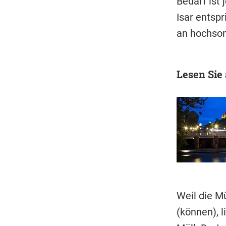
Bedarf ist 
Isar entspr
an hochsom
Lesen Sie
Weil die 
(können), l