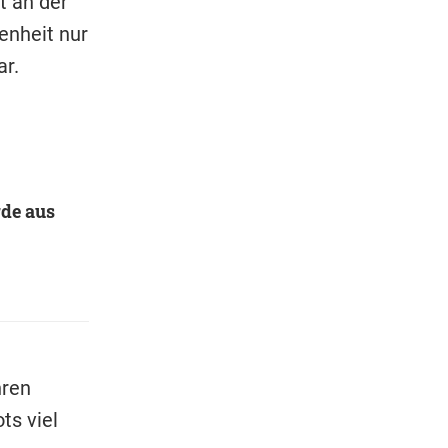
t an der
enheit nur
r.
rde aus
hren
ts viel