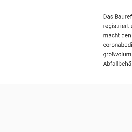
Das Bauref
registrier
macht den 
coronabedi
großvolumi
Abfallbehäl