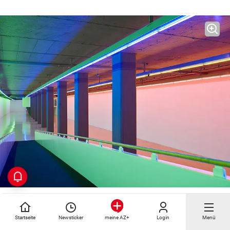
Dan Flavin taucht das U-Bahnzwischengeschoss in elektrisches Licht
und schafft mit Farbe einen neuen Raum.
Startseite
Newsticker
Login
Menü
meine AZ+
© Simone Gaensheimer