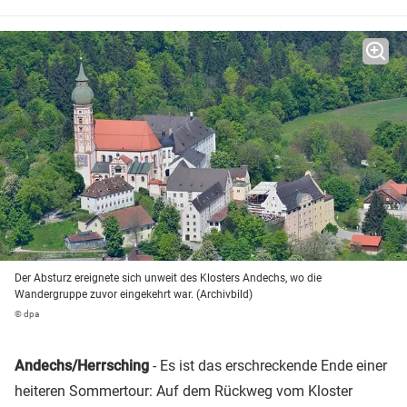
Der Absturz ereignete sich unweit des Klosters Andechs, wo die
Wandergruppe zuvor eingekehrt war. (Archivbild)
© dpa
Andechs/Herrsching
- Es ist das erschreckende Ende einer
heiteren Sommertour: Auf dem Rückweg vom Kloster