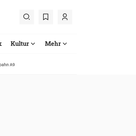
k
Kultur
Mehr
obahn A9