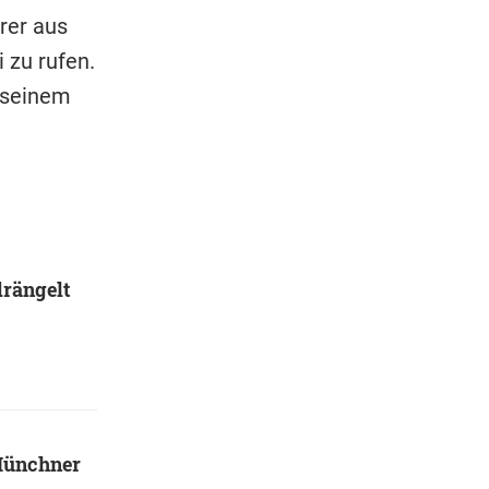
rer aus
 zu rufen.
i seinem
rängelt
 Münchner