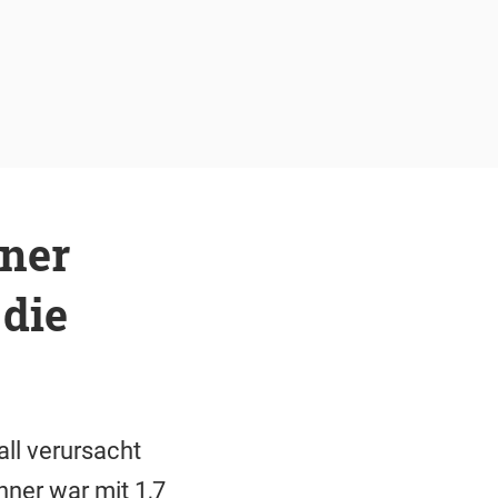
hner
 die
ll verursacht
hner war mit 1,7