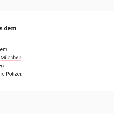
us dem
inem
g
München
en
die
Polizei
.