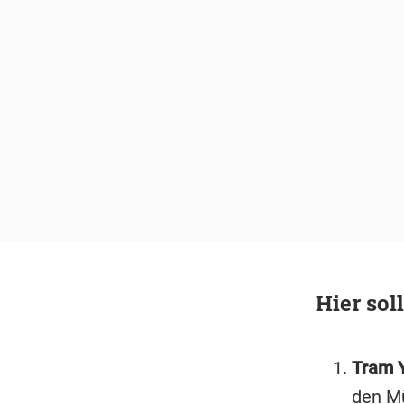
Hier sol
Tram Y
den Mü