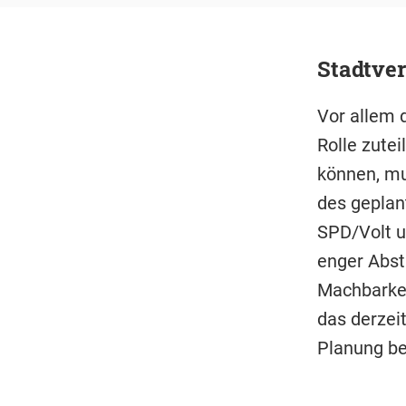
Stadtver
Vor allem 
Rolle zute
können, mu
des geplan
SPD/Volt u
enger Abst
Machbarkei
das derzei
Planung be