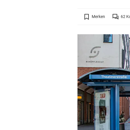
Merken
62
K