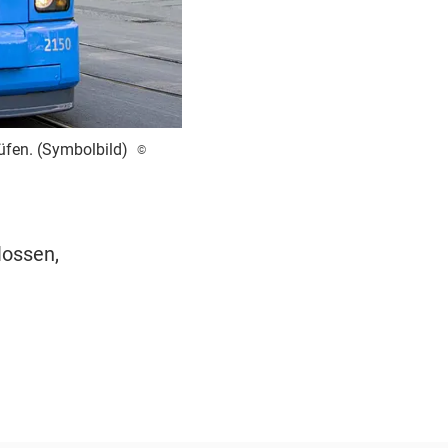
üfen. (Symbolbild)
©
ossen,