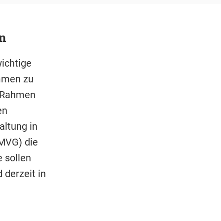
n
ichtige
emmen zu
m Rahmen
en
altung in
MVG) die
 sollen
derzeit in