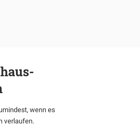
thaus-
n
umindest, wenn es
n verlaufen.