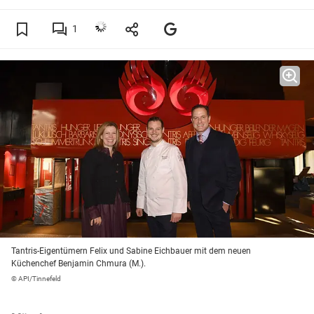
1
Tantris-Eigentümern Felix und Sabine Eichbauer mit dem neuen
Küchenchef Benjamin Chmura (M.).
© API/Tinnefeld