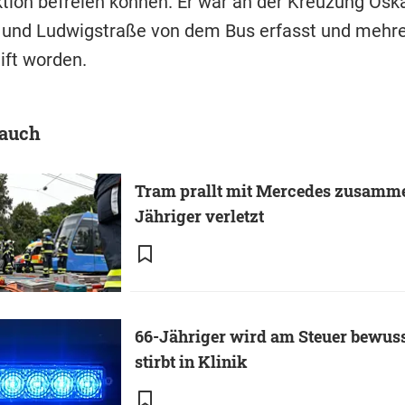
tion befreien können. Er war an der Kreuzung Oska
g und Ludwigstraße von dem Bus erfasst und mehr
ift worden.
 auch
Tram prallt mit Mercedes zusamme
Jähriger verletzt
66-Jähriger wird am Steuer bewuss
stirbt in Klinik