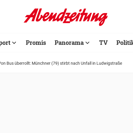
port
Promis
Panorama
TV
Politi
Von Bus überrollt: Münchner (79) stirbt nach Unfall in Ludwigstraße