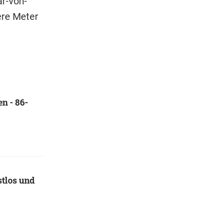
r-von-
ere Meter
n - 86-
tlos und