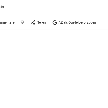
Uhr
mmentare
Teilen
AZ als Quelle bevorzugen