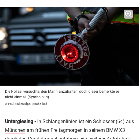
Die Polizei versuchte, den Mann anzuhalten, doch dieser bemerkte es
nicht einmal. (Symbolbild)
© Paul Zinken/dpa/Symbolbild
Untergiesing -
In Schlangenlinien ist ein Schlosser (64) aus
München
am frühen Freitagmorgen in seinem BMW X3
durch den Candidtunnel gefahren. Ein weiterer Autofahrer