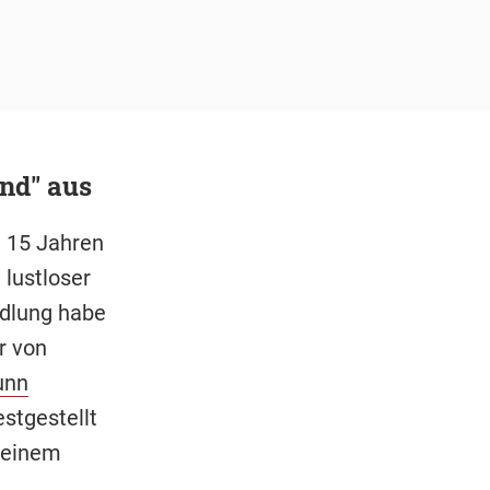
nd" aus
n 15 Jahren
lustloser
ndlung habe
r von
unn
estgestellt
n einem