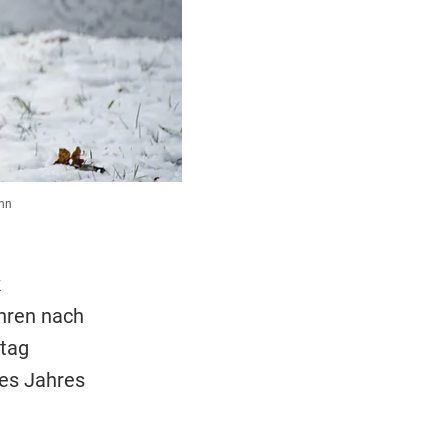
unn
k
ahren nach
stag
des Jahres