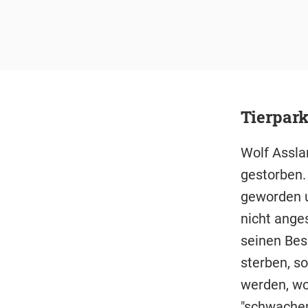
Tierpar
Wolf Asslan
gestorben.
geworden u
nicht ange
seinen Bes
sterben, so
werden, wo
"schwachen