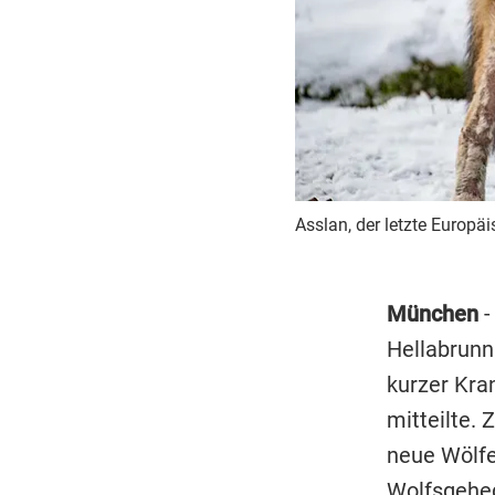
Asslan, der letzte Europäi
München
-
Hellabrunn
kurzer Kra
mitteilte.
neue Wölf
Wolfsgeheg