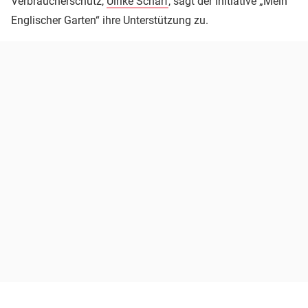
Verbraucherschutz,
Ulrike Scharf
, sagt der Initiative „Mein
Englischer Garten“ ihre Unterstützung zu.