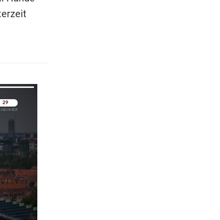
erzeit
pringen
pringen