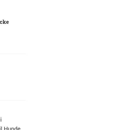
ücke
i
il Hunde