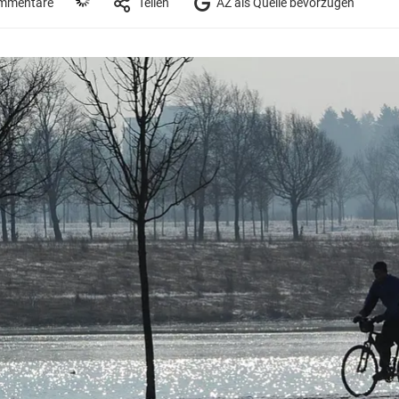
mmentare
Teilen
AZ als Quelle bevorzugen