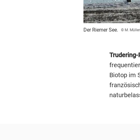
Der Riemer See.
© M. Mülle
Trudering-
frequentie
Biotop im 
französisc
naturbelas