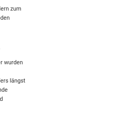
ndern zum
 den
s
er wurden
ers längst
nde
nd