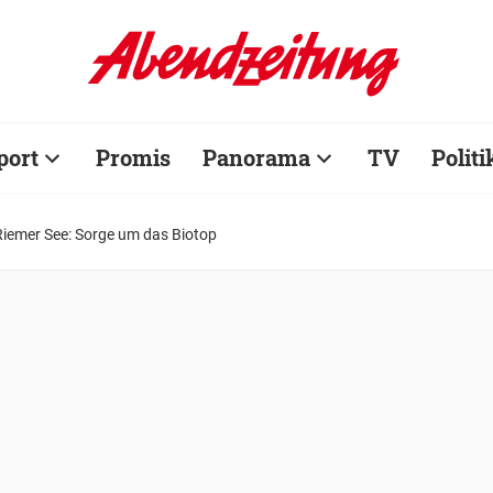
port
Promis
Panorama
TV
Politi
Riemer See: Sorge um das Biotop