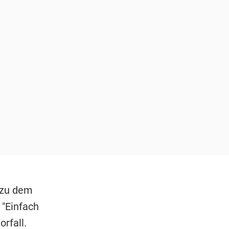
e zu dem
 "Einfach
rfall.