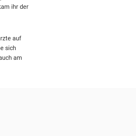
am ihr der
rzte auf
te sich
 auch am