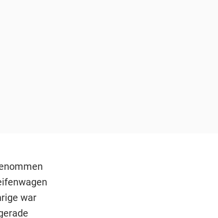
ufgenommen
reifenwagen
hrige war
gerade