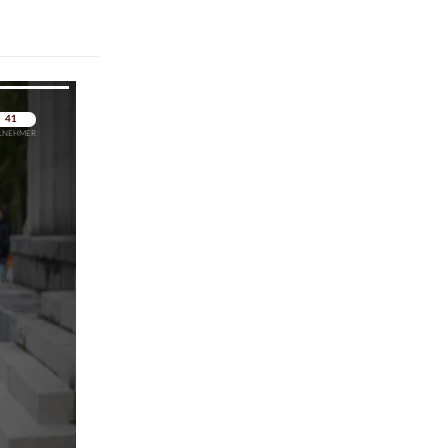
pringen
pringen