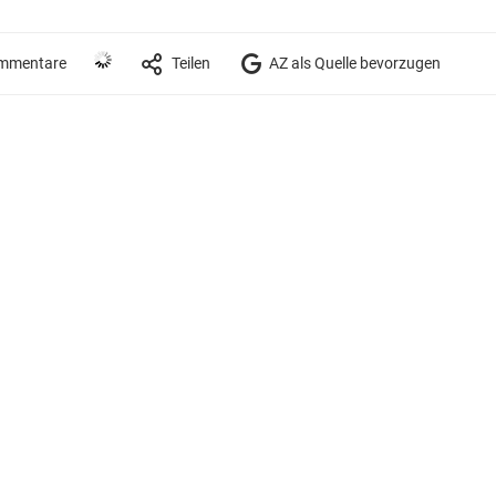
mmentare
Teilen
AZ als Quelle bevorzugen