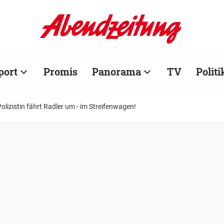
port
Promis
Panorama
TV
Politi
Polizistin fährt Radler um - im Streifenwagen!