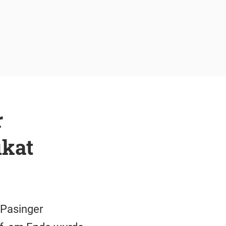
r
ikat
 Pasinger