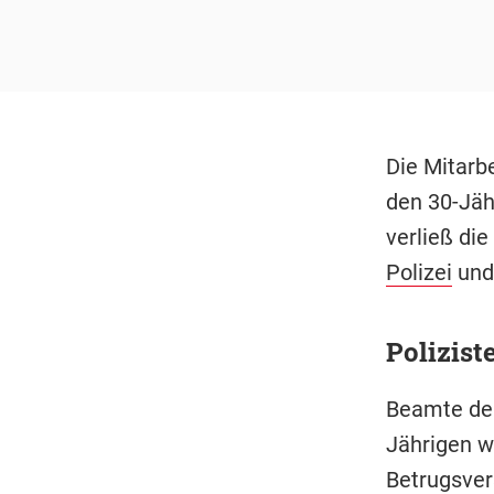
Die Mitarb
den 30-Jäh
verließ di
Polizei
und 
Polizis
Beamte der
Jährigen w
Betrugsver