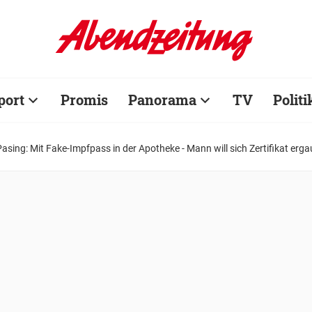
port
Promis
Panorama
TV
Politi
Pasing: Mit Fake-Impfpass in der Apotheke - Mann will sich Zertifikat erg