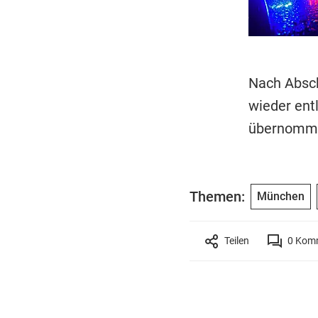
Nach Absch
wieder entl
übernomm
Themen:
München
Teilen
0
Komm