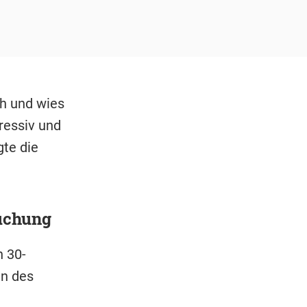
ch und wies
ressiv und
gte die
uchung
n 30-
en des