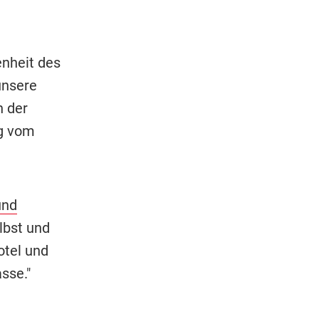
enheit des
unsere
n der
ng vom
und
lbst und
otel und
sse."