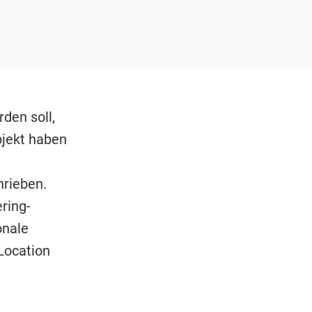
den soll,
bjekt haben
rieben.
ring-
onale
Location