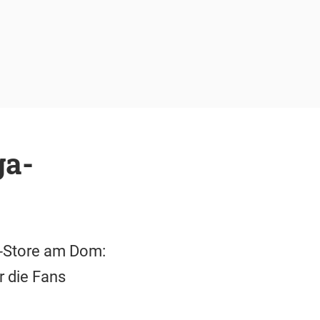
ga-
p-Store am Dom:
r die Fans