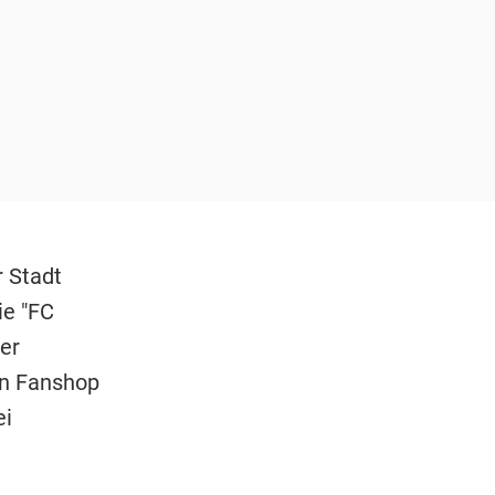
r Stadt
ie "FC
er
en Fanshop
ei