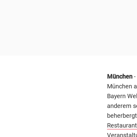
München
-
München an
Bayern Wel
anderem se
beherbergt
Restaurant
Veranstalt