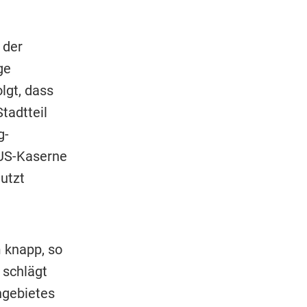
 der
ge
lgt, dass
tadtteil
g-
 US-Kaserne
utzt
 knapp, so
 schlägt
ngebietes