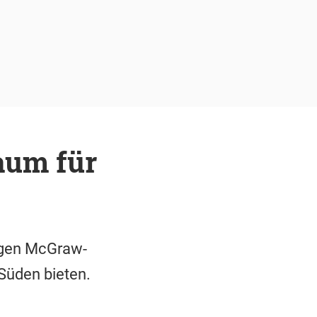
aum für
igen McGraw-
üden bieten.