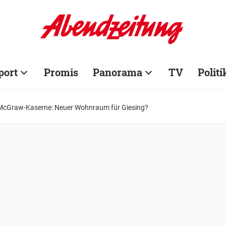
port
Promis
Panorama
TV
Politi
McGraw-Kaserne: Neuer Wohnraum für Giesing?