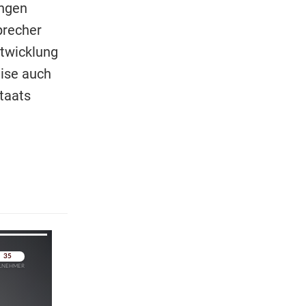
ungen
precher
ntwicklung
eise auch
taats
pringen