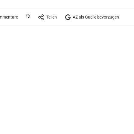
mmentare
Teilen
AZ als Quelle bevorzugen