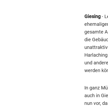
Giesing
- L
ehemalige
gesamte Ar
die Gebäud
unattrakti
Harlaching 
und andere
werden kö
In ganz Mü
auch in Gi
nun vor, d