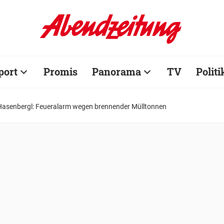
port
Promis
Panorama
TV
Politi
Hasenbergl: Feueralarm wegen brennender Mülltonnen