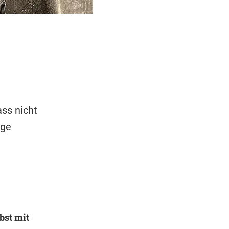
ass nicht
ige
bst mit