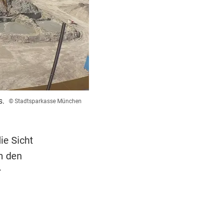
s.
© Stadtsparkasse München
ie Sicht
m den
r