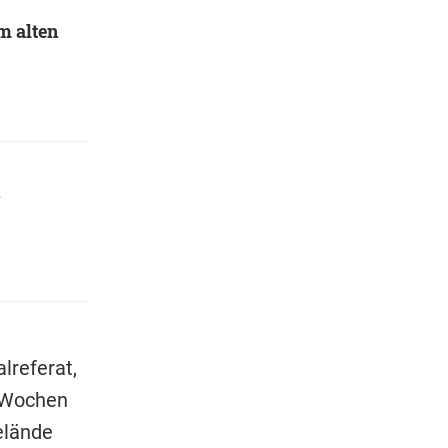
m alten
referat,
n Wochen
elände