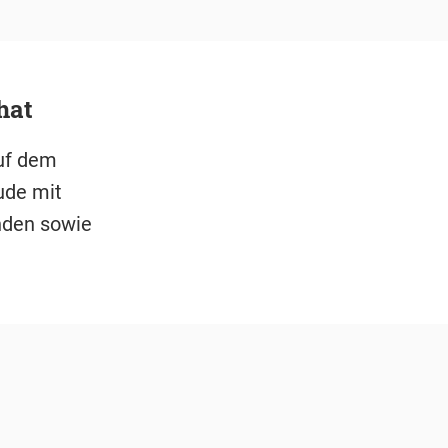
hat
uf dem
ude mit
nden sowie