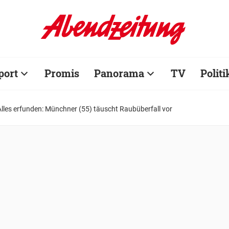
port
Promis
Panorama
TV
Politi
Alles erfunden: Münchner (55) täuscht Raubüberfall vor