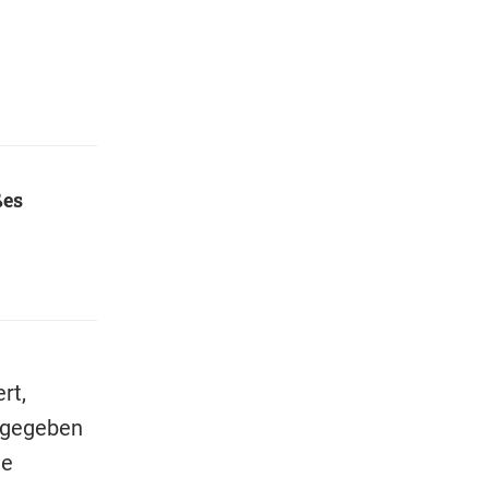
ßes
rt,
e gegeben
te