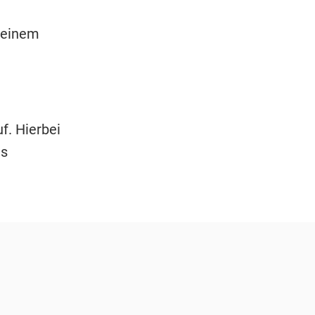
t einem
f. Hierbei
es