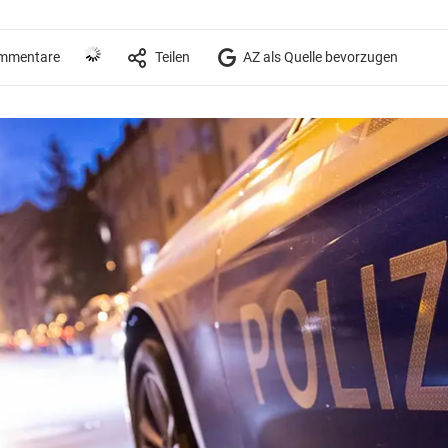
mmentare
Teilen
AZ als Quelle bevorzugen