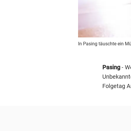
In Pasing täuschte ein M
Pasing
- We
Unbekannte
Folgetag A