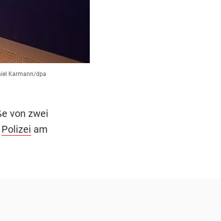
iel Karmann/dpa
ße von zwei
r
Polizei
am