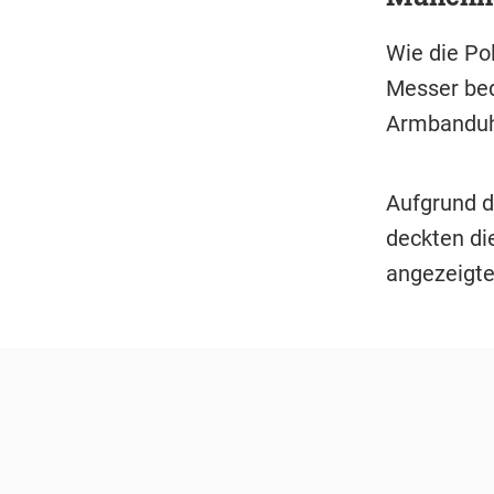
Wie die Pol
Messer bed
Armbanduh
Aufgrund d
deckten di
angezeigte