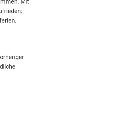
ommen. Mit
ufrieden:
ferien.
orheriger
dliche