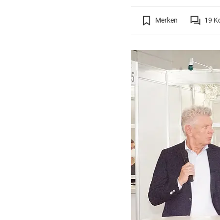
Merken
19
K