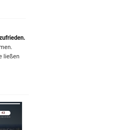
zufrieden.
mmen.
 ließen
pringen