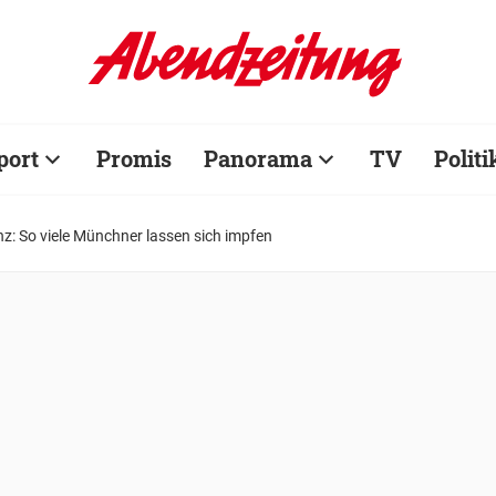
port
Promis
Panorama
TV
Politi
anz: So viele Münchner lassen sich impfen