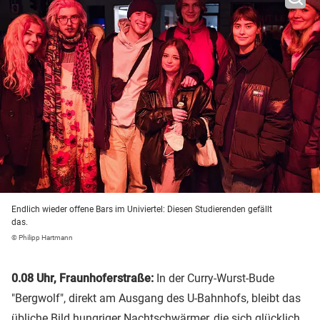
Endlich wieder offene Bars im Univiertel: Diesen Studierenden gefällt
das.
© Philipp Hartmann
0.08 Uhr, Fraunhoferstraße:
In der Curry-Wurst-Bude
"Bergwolf", direkt am Ausgang des U-Bahnhofs, bleibt das
übliche Bild hungriger Nachtschwärmer, die sich glücklich