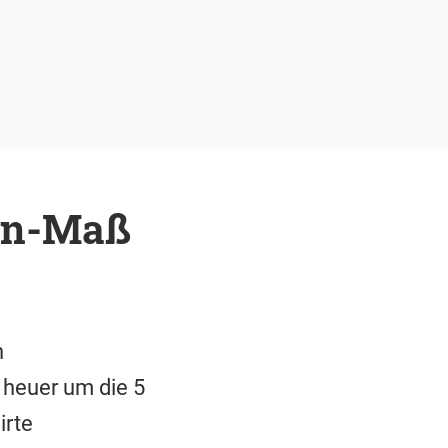
esn-Maß
n
 heuer um die 5
irte