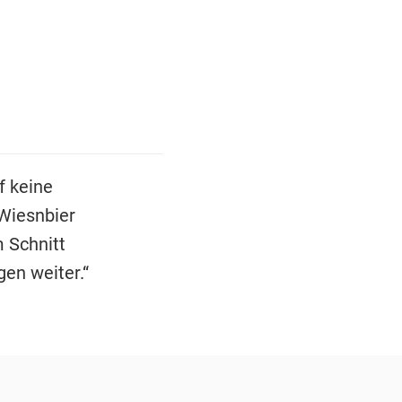
f keine
 Wiesnbier
 Schnitt
en weiter.“