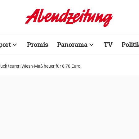
port
Promis
Panorama
TV
Politi
luck teurer: Wiesn-Maß heuer für 8,70 Euro!