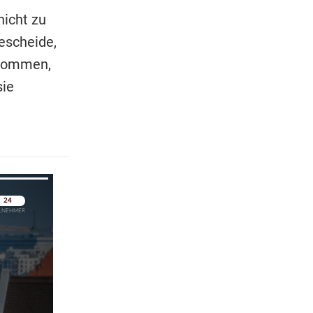
nicht zu
escheide,
enommen,
sie
pringen