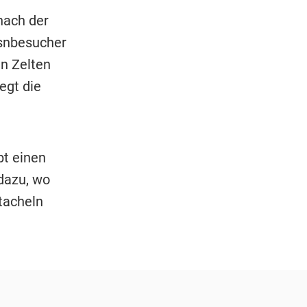
nach der
esnbesucher
en Zelten
egt die
bt einen
dazu, wo
tacheln