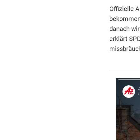
Offizielle
bekommen, 
danach wir
erklärt SP
missbräuch