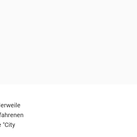
lerweile
fahrenen
 "City