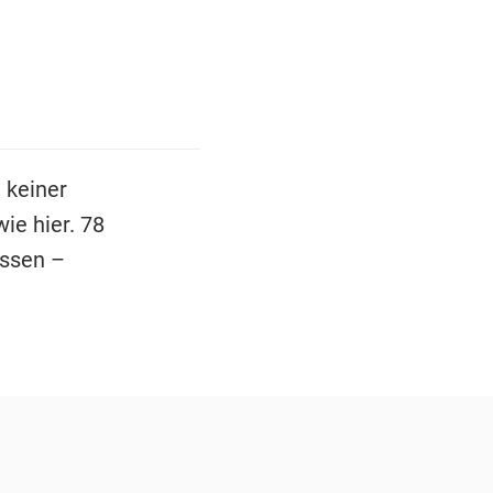
 keiner
ie hier. 78
ssen –