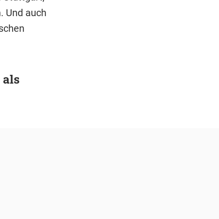
n. Und auch
sschen
 als