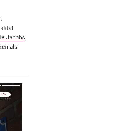
t
alität
ie Jacobs
zen als
pringen