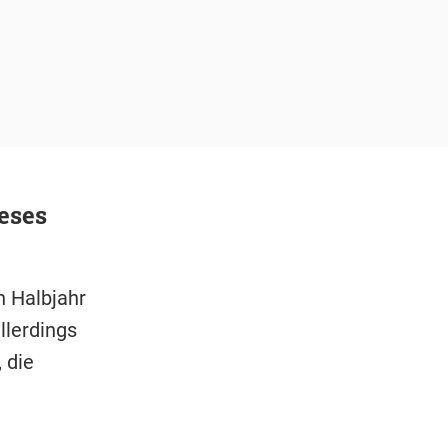
eses
n Halbjahr
llerdings
 die