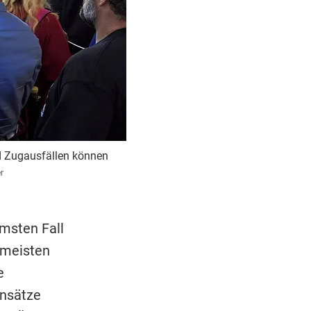
d Zugausfällen können
r
msten Fall
 meisten
e
insätze