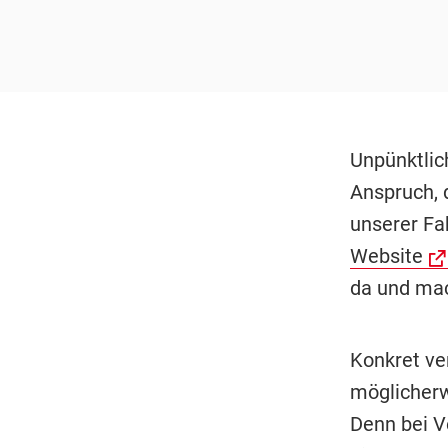
Unpünktlic
Anspruch, 
unserer Fah
Website
da und mac
Konkret ve
möglicherw
Denn bei V