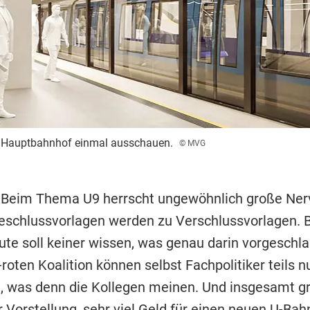
m Hauptbahnhof einmal ausschauen.
© MVG
 Beim Thema U9 herrscht ungewöhnlich große Nerv
eschlussvorlagen werden zu Verschlussvorlagen. B
ute soll keiner wissen, was genau darin vorgeschla
-roten Koalition können selbst Fachpolitiker teils n
was denn die Kollegen meinen. Und insgesamt g
r Vorstellung, sehr viel Geld für einen neuen U-Ba