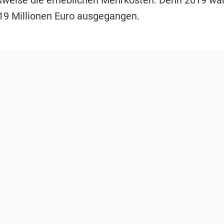
weise die erheblichen Mehrkosten. Denn 2019 wa
419 Millionen Euro ausgegangen.