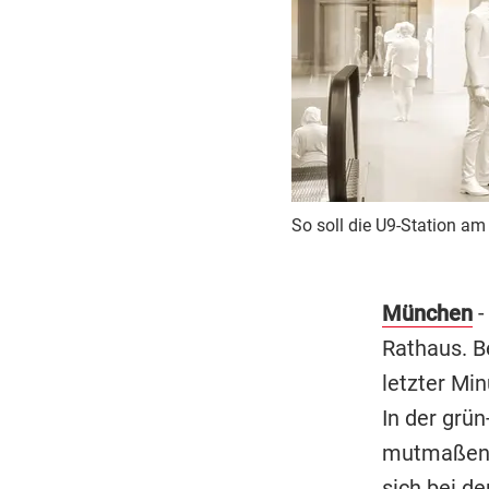
So soll die U9-Station a
München
-
Rathaus. B
letzter Min
In der grün
mutmaßen, 
sich bei de