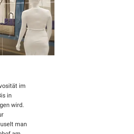
osität im
is in
gen wird.
ur
ruselt man
hnhof am