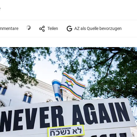
r
mmentare
Teilen
AZ als Quelle bevorzugen