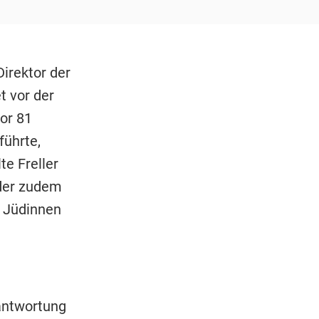
irektor der
t vor der
or 81
ührte,
te Freller
 der zudem
 Jüdinnen
antwortung