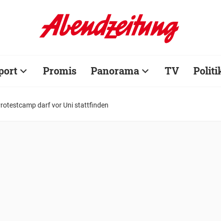
port
Promis
Panorama
TV
Politi
rotestcamp darf vor Uni stattfinden