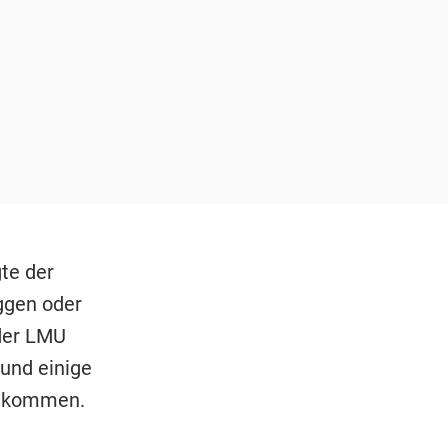
te der
aggen oder
 der LMU
und einige
gekommen.