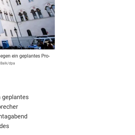
gegen ein geplantes Pro-
 Balk/dpa
 geplantes
precher
ontagabend
 des