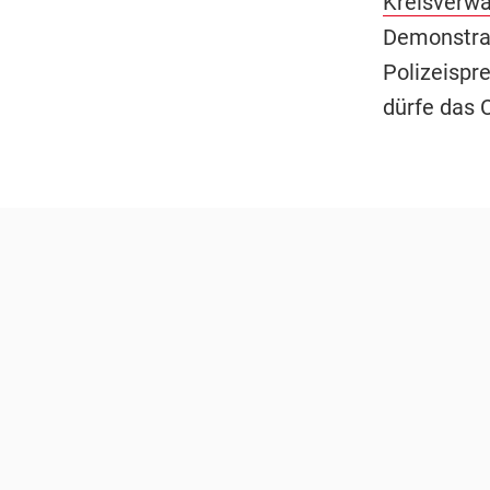
Kreisverwa
Demonstrat
Polizeispr
dürfe das 