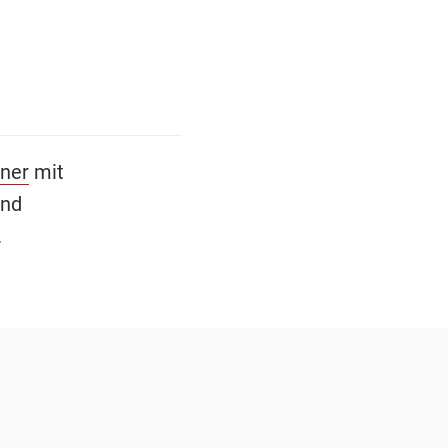
dner
mit
und
.