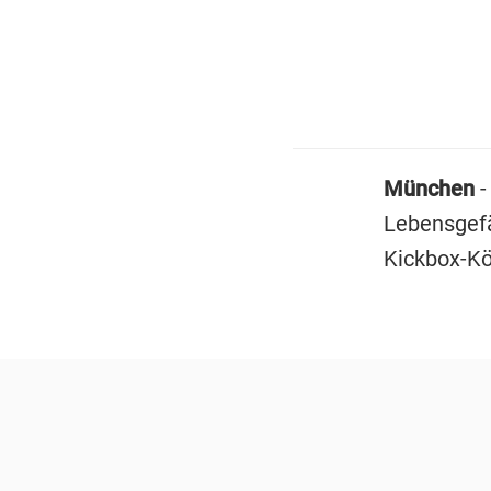
München
-
Lebensgefä
Kickbox-Kön