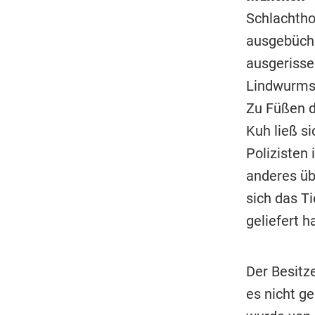
Schlachthof
ausgebüchs
ausgerisse
Lindwurmst
Zu Füßen d
Kuh ließ s
Polizisten 
anderes üb
sich das T
geliefert h
Der Besitz
es nicht ge