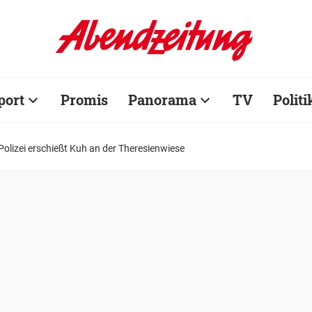
port
Promis
Panorama
TV
Politi
Polizei erschießt Kuh an der Theresienwiese