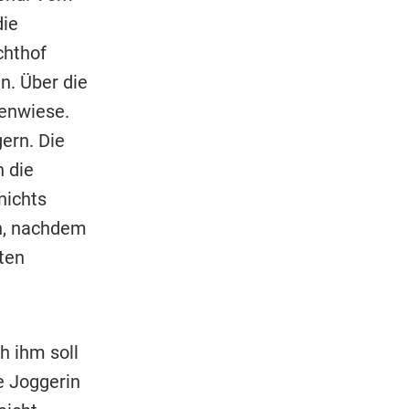
die
chthof
n. Über die
ienwiese.
ern. Die
 die
nichts
en, nachdem
ten
h ihm soll
e Joggerin