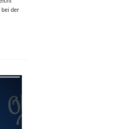
eicht
 bei der
pringen