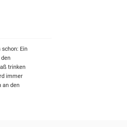
 schon: Ein
 den
aß trinken
rd immer
n an den