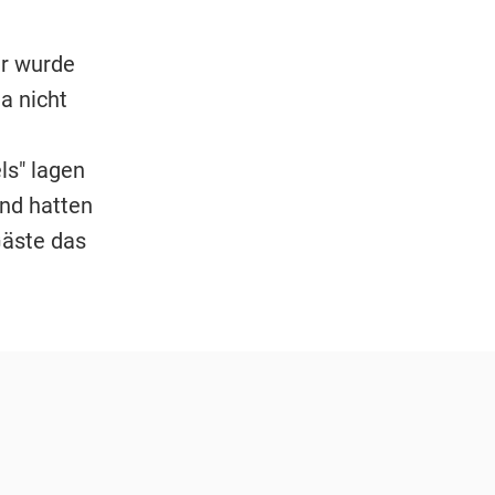
er wurde
a nicht
els" lagen
nd hatten
Gäste das