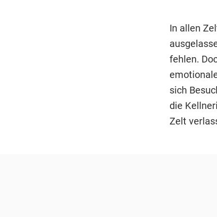
In allen Z
ausgelasse
fehlen. Do
emotionale
sich Besuc
die Kellne
Zelt verla