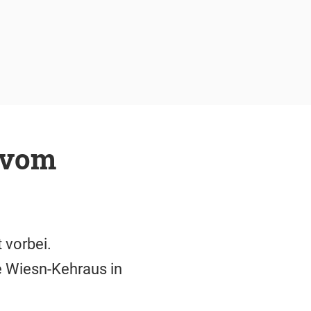
r vom
 vorbei.
ße Wiesn-Kehraus in