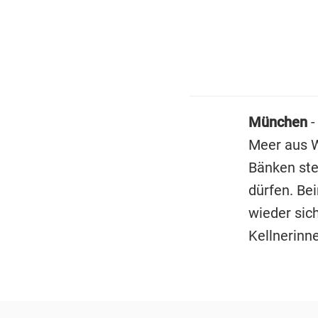
München
-
Meer aus W
Bänken ste
dürfen. Be
wieder sic
Kellnerinne