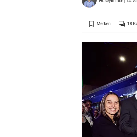
Hüseyin Ince
|
14. S
Merken
18
K