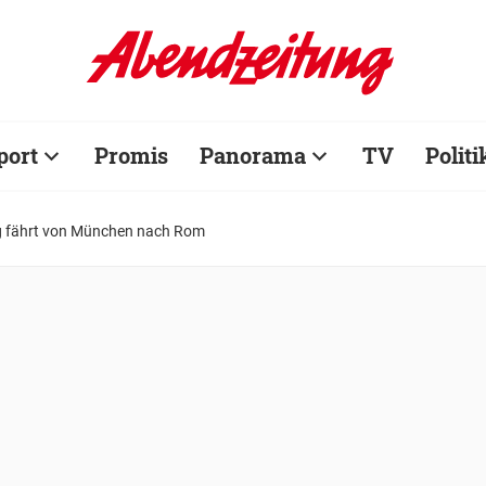
port
Promis
Panorama
TV
Politi
g fährt von München nach Rom