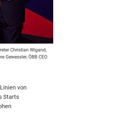
eter Christian Wigand,
nore Gewessler, ÖBB CEO
 Linien von
 Starts
ohen