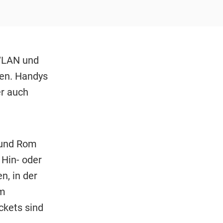
 WLAN und
ten. Handys
er auch
 und Rom
 Hin- oder
n, in der
im
ckets sind