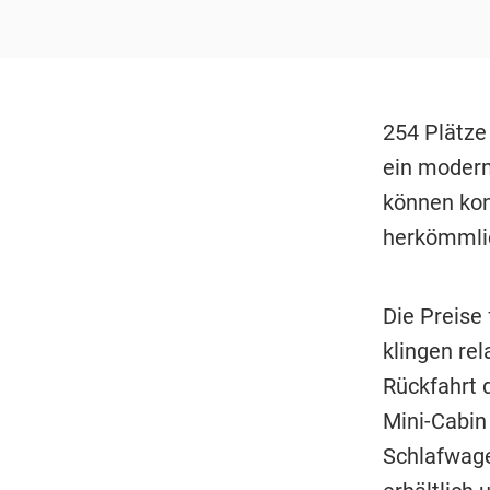
254 Plätze
ein modern
können kon
herkömmli
Die Preise
klingen rel
Rückfahrt 
Mini-Cabin
Schlafwagen