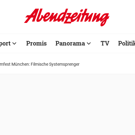
port
Promis
Panorama
TV
Politi
lmfest München: Filmische Systemsprenger