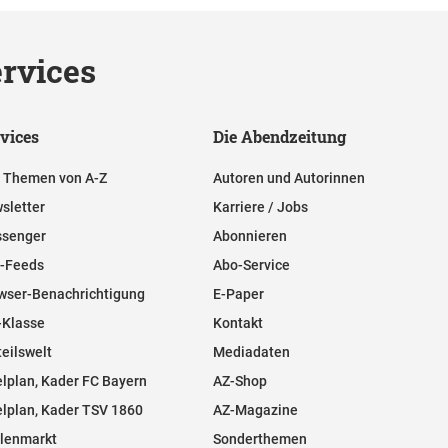
rvices
vices
Die Abendzeitung
e Themen von A-Z
Autoren und Autorinnen
sletter
Karriere / Jobs
senger
Abonnieren
-Feeds
Abo-Service
wser-Benachrichtigung
E-Paper
-Klasse
Kontakt
teilswelt
Mediadaten
elplan, Kader FC Bayern
AZ-Shop
elplan, Kader TSV 1860
AZ-Magazine
llenmarkt
Sonderthemen