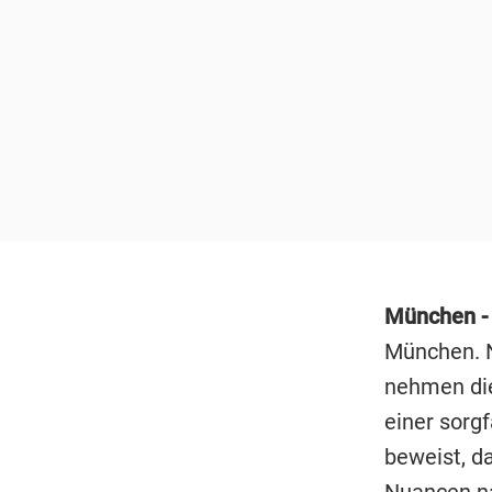
München 
München. N
nehmen die
einer sorgf
beweist, d
Nuancen n