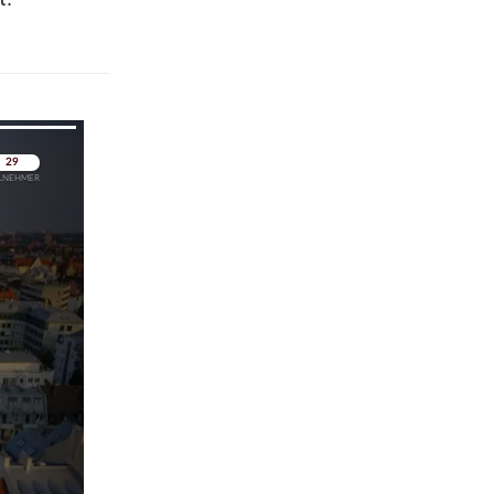
pringen
pringen