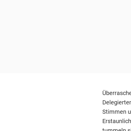
Überrasche
Delegierte
Stimmen un
Erstaunlic
tummeln si