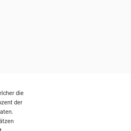
lcher die
ozent der
aten.
lätzen
t.