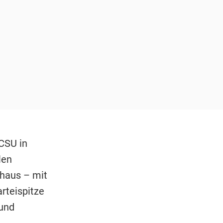
 CSU in
len
thaus – mit
arteispitze
 und