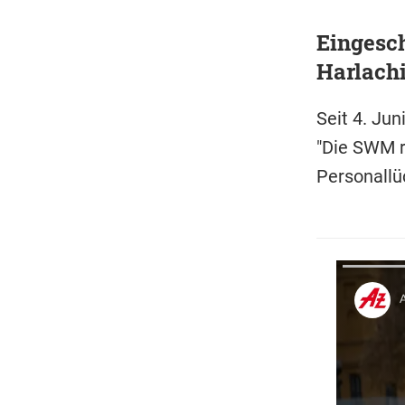
Eingesch
Harlach
Seit 4. Jun
"Die SWM r
Personallü