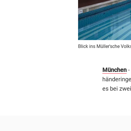
Blick ins Müller'sche Volk
München
-
händeringe
es bei zwe