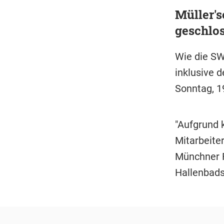
Müller'
geschlo
Wie die SW
inklusive d
Sonntag, 19
"Aufgrund 
Mitarbeite
Münchner F
Hallenbads