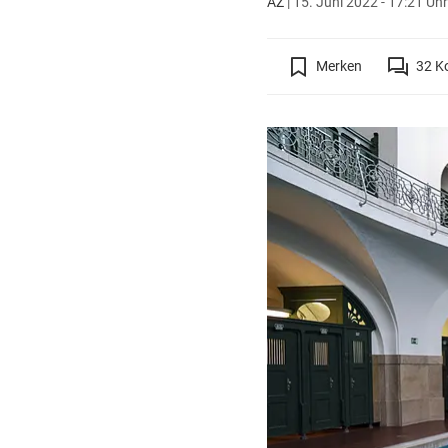
AZ
|
15. Juni 2022 - 17:21 Uhr
Merken
32
K