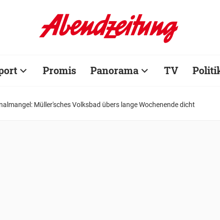
port
Promis
Panorama
TV
Politi
nalmangel: Müller'sches Volksbad übers lange Wochenende dicht