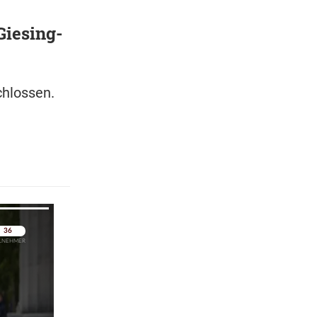
Giesing-
schlossen.
pringen