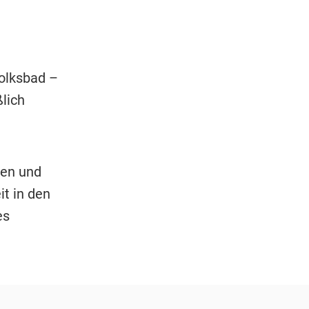
olksbad –
ßlich
nen und
it in den
es