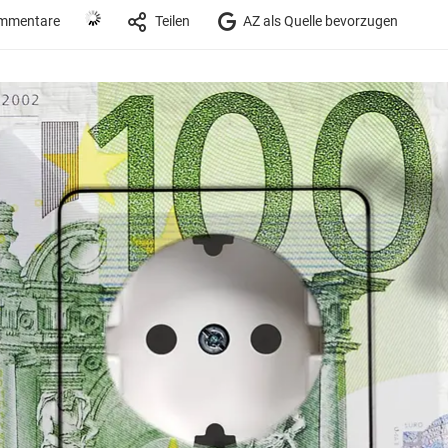
mmentare
Teilen
AZ als Quelle bevorzugen