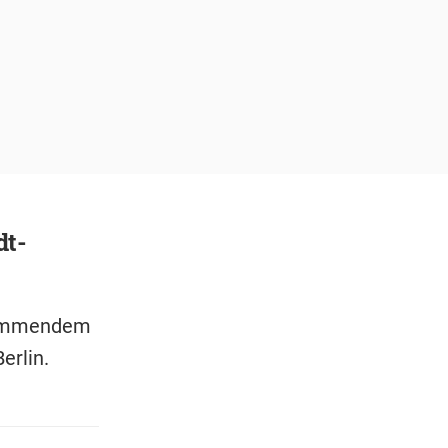
dt-
 kommendem
erlin.