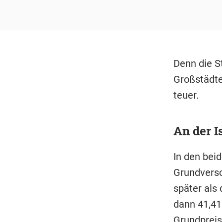
Denn die S
Großstädte
teuer.
An der I
In den bei
Grundverso
später als 
dann 41,41
Grundpreis