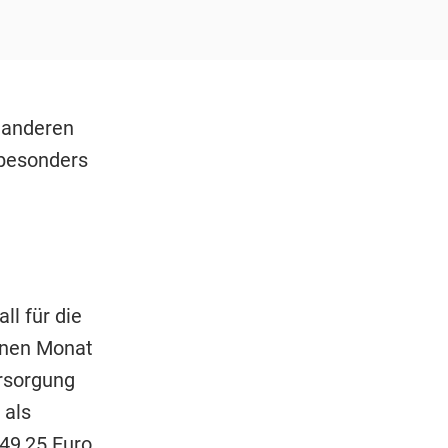
 anderen
 besonders
ll für die
inen Monat
ersorgung
 als
49,25 Euro.