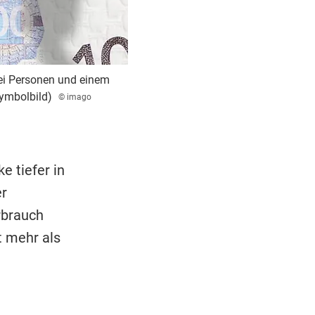
ei Personen und einem
Symbolbild)
© imago
 tiefer in
er
rbrauch
t mehr als