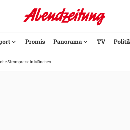
port
Promis
Panorama
TV
Politi
t hohe Strompreise in München