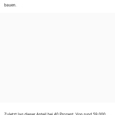
bauen.
Zuletzt lag dieser Anteil bei 40 Prozent. Von rund 59.000