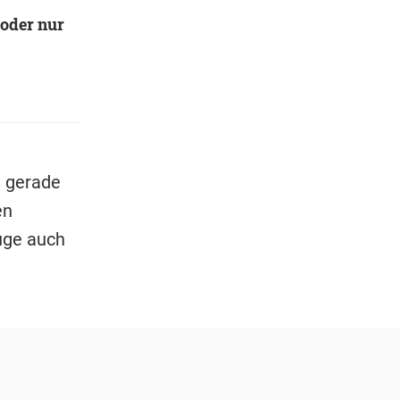
 oder nur
t gerade
en
uge auch