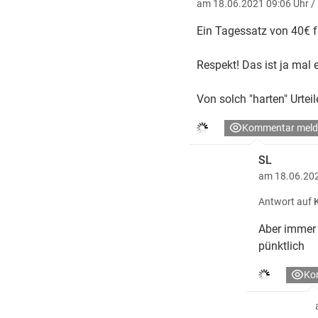
am 18.06.2021 09:06 Uhr
/
Ein Tagessatz von 40€ f
Respekt! Das ist ja mal 
Von solch "harten" Urteil
Kommentar meld
SL
am 18.06.202
Antwort auf
Aber immer 
pünktlich
Ko