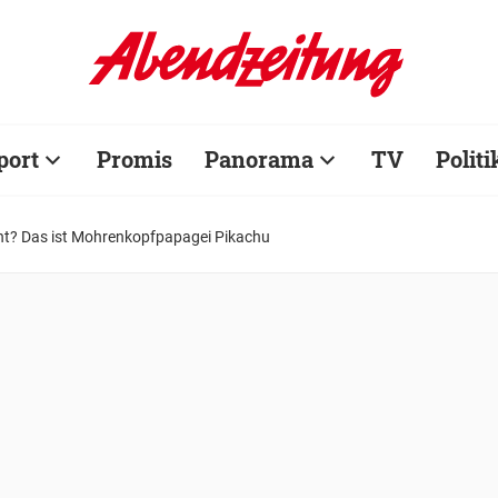
port
Promis
Panorama
TV
Politi
ht? Das ist Mohrenkopfpapagei Pikachu