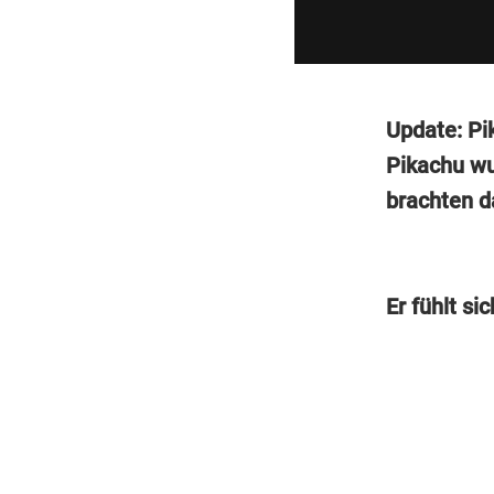
Update: Pi
Pikachu wu
brachten d
Er fühlt si