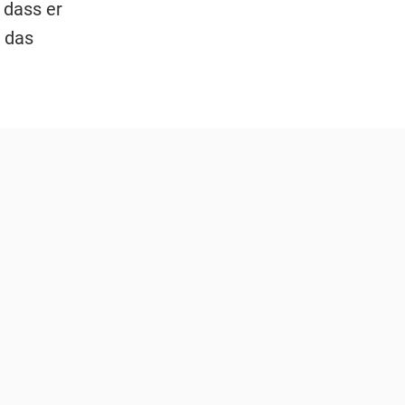
 dass er
 das