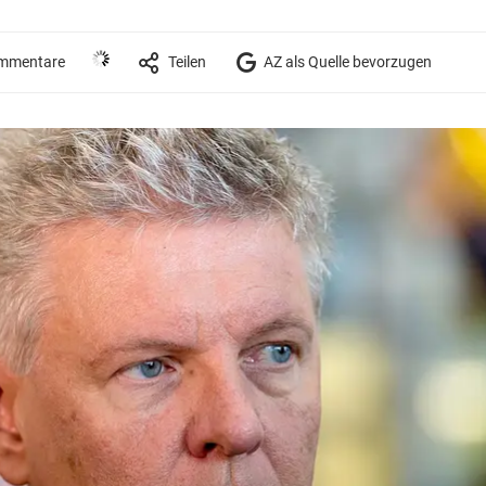
mmentare
Teilen
AZ als Quelle bevorzugen