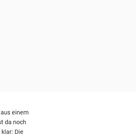
s aus einem
st da noch
klar: Die