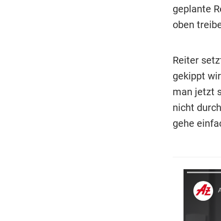
geplante R
oben treib
Reiter set
gekippt wi
man jetzt 
nicht durch
gehe einfac