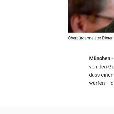
Oberbürgermeister Dieter R
München
-
von den Ge
dass einem
werfen – da