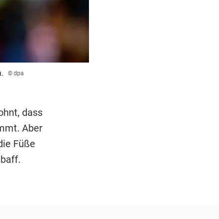
.
© dpa
ohnt, dass
ommt. Aber
die Füße
baff.