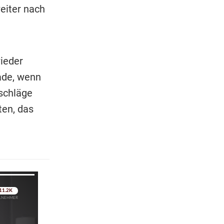
eiter nach
ieder
ade, wenn
rschläge
ten, das
pringen