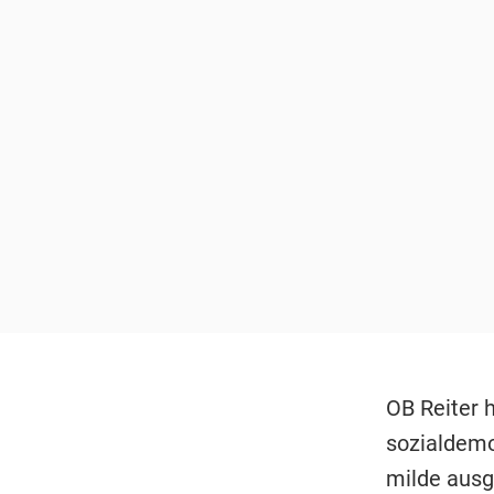
OB Reiter h
sozialdemo
milde ausge