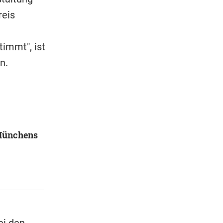
reis
immt", ist
n.
 Münchens