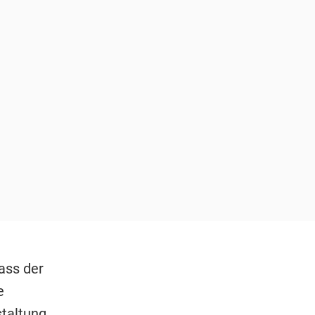
ass der
e
staltung