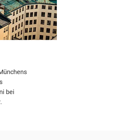
Münchens
s
ni bei
.