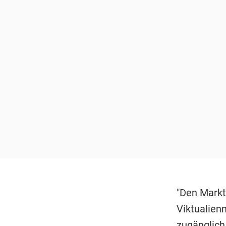
"Den Markt
Viktualienm
zugänglich 