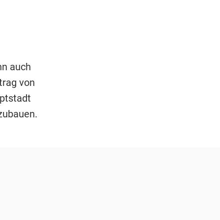
nn auch
ntrag von
ptstadt
zubauen.