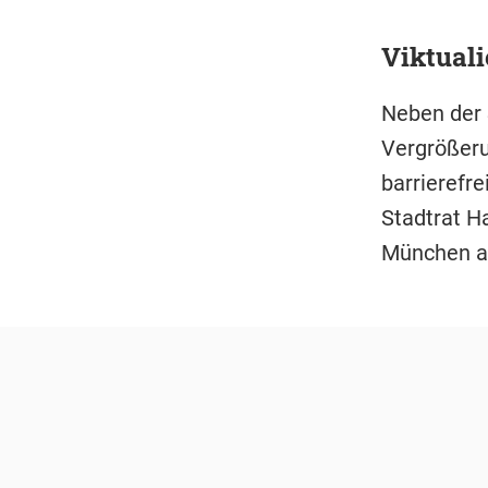
Viktuali
Neben der 
Vergrößeru
barrierefre
Stadtrat H
München au