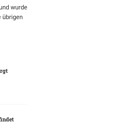
 und wurde
e übrigen
rgt
findet