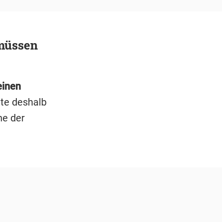
müssen
einen
te deshalb
he der