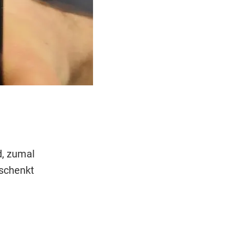
d, zumal
eschenkt