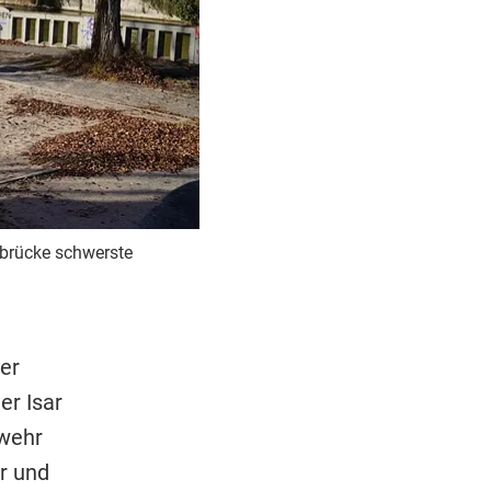
usbrücke schwerste
er
er Isar
rwehr
r und