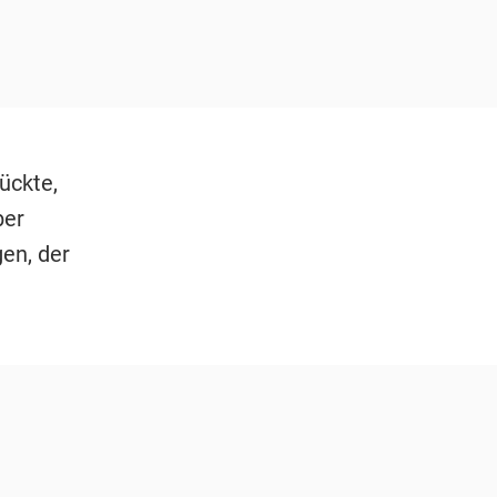
ückte,
ber
en, der