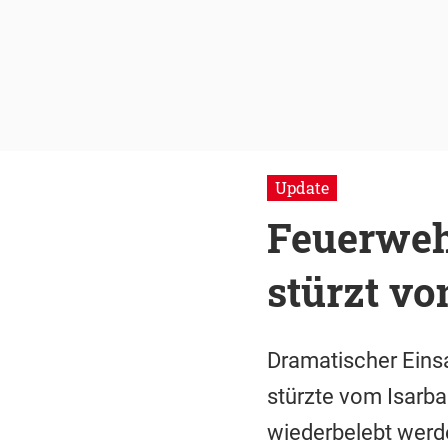
Update
Feuerweh
stürzt vo
Dramatischer Einsa
stürzte vom Isarba
wiederbelebt werde