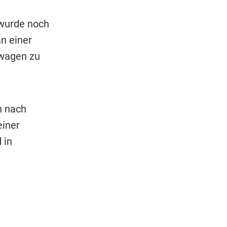
 wurde noch
an einer
swagen zu
h nach
einer
 in