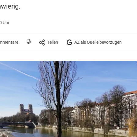
wierig.
50 Uhr
mmentare
Teilen
AZ als Quelle bevorzugen