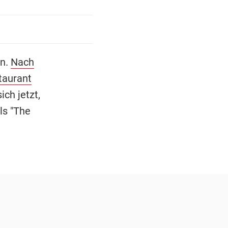
an.
Nach
taurant
ich jetzt,
ls "The