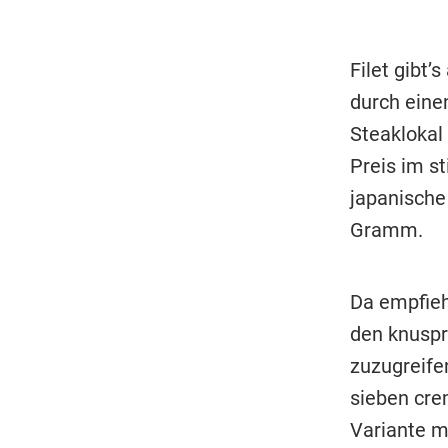
Filet gibt’
durch eine
Steaklokal
Preis im st
japanische
Gramm.
Da empfiehl
den knuspr
zuzugreife
sieben cre
Variante m