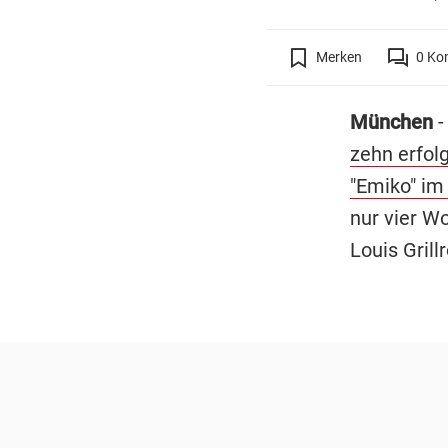
Merken
0
Ko
München
-
zehn erfol
"Emiko" im
nur vier W
Louis Grill