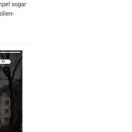
mpel sogar
ilien-
pringen
pringen