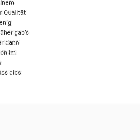
seinem
r Qualität
enig
üher gab’s
ar dann
ion im
n
ass dies