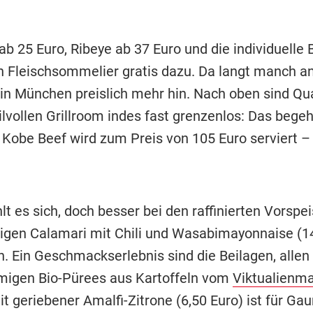
s ab 25 Euro, Ribeye ab 37 Euro und die individuelle
n Fleischsommelier gratis dazu. Da langt manch a
 in München preislich mehr hin. Nach oben sind Qua
ilvollen Grillroom indes fast grenzenlos: Das begeh
 Kobe Beef wird zum Preis von 105 Euro serviert – 
t es sich, doch besser bei den raffinierten Vorspe
igen Calamari mit Chili und Wasabimayonnaise (14
n. Ein Geschmackserlebnis sind die Beilagen, allen
migen Bio-Pürees aus Kartoffeln vom
Viktualienma
it geriebener Amalfi-Zitrone (6,50 Euro) ist für G