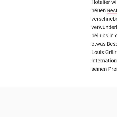
Hotelier wi
neuen
Res
verschrieb
verwunderl
bei uns in 
etwas Beso
Louis Grill
internatio
seinen Prei