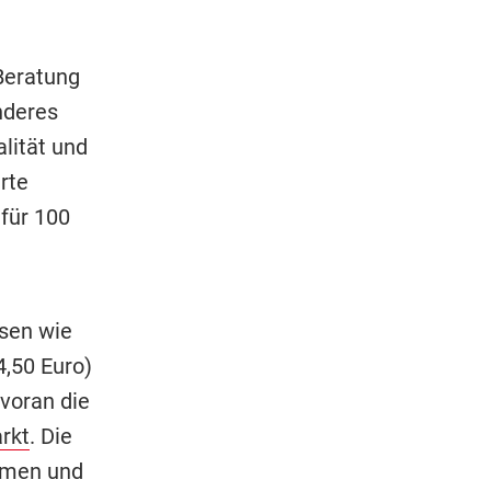
 Beratung
nderes
lität und
rte
für 100
isen wie
,50 Euro)
 voran die
rkt
. Die
aumen und