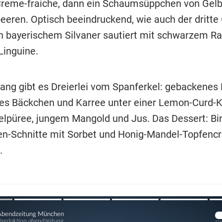
reme-fraiche, dann ein Schaumsüppchen von Gel
beeren. Optisch beeindruckend, wie auch der dritte
n bayerischem Silvaner sautiert mit schwarzem Rad
Linguine.
ang gibt es Dreierlei vom Spanferkel: gebackenes 
s Bäckchen und Karree unter einer Lemon-Curd-K
elpüree, jungem Mangold und Jus. Das Dessert: Bi
n-Schnitte mit Sorbet und Honig-Mandel-Topfenc
.