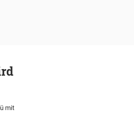
ird
ü mit