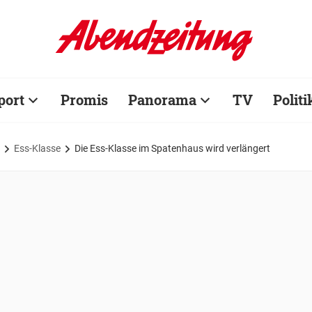
port
Promis
Panorama
TV
Politi
Ess-Klasse
Die Ess-Klasse im Spatenhaus wird verlängert