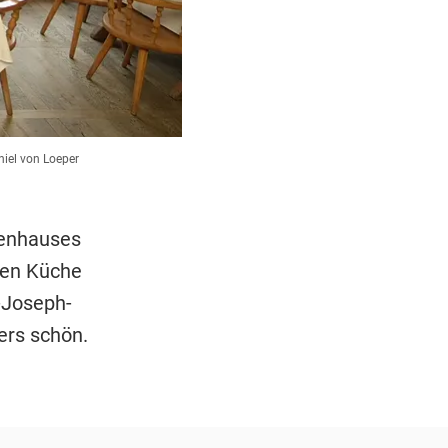
iel von Loeper
tenhauses
hen Küche
-Joseph-
ers schön.