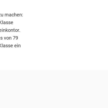
 zu machen:
Klasse
einkontor.
s von 79
Klasse ein