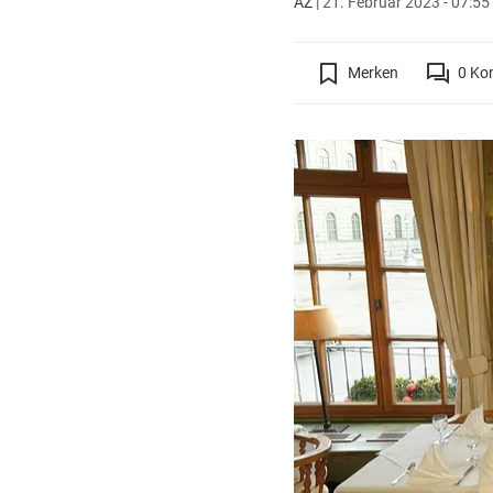
AZ
|
21. Februar 2023 - 07:55
Merken
0
Ko