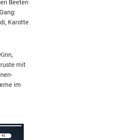
ben Beeten
 Gang:
i, Karotte
Kinn,
ruste mit
rnen-
reme im