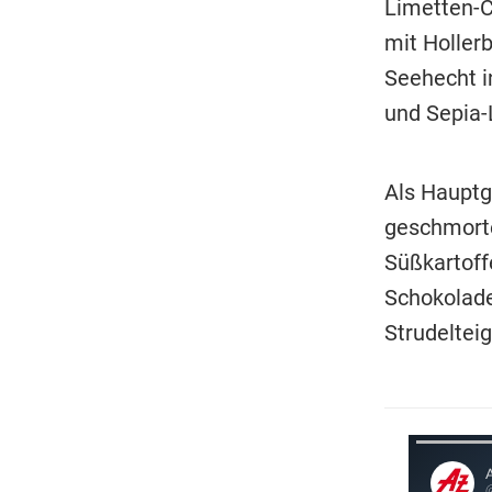
Limetten-C
mit Holler
Seehecht i
und Sepia-
Als Hauptg
geschmorte
Süßkartoff
Schokolade
Strudelteig